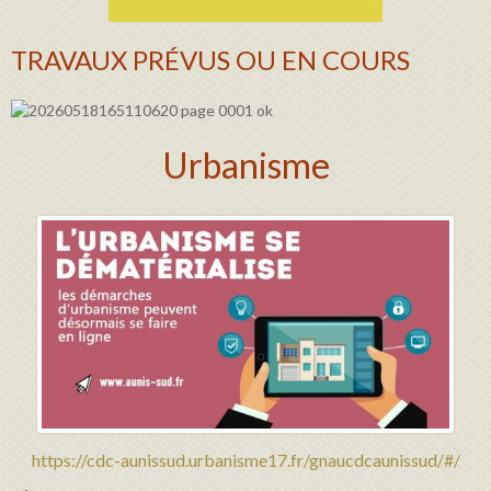
TRAVAUX PRÉVUS OU EN COURS
Urbanisme
https://cdc-aunissud.urbanisme17.fr/gnaucdcaunissud/#/