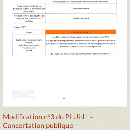
Modification n°3 du PLUi-H –
Concertation publique