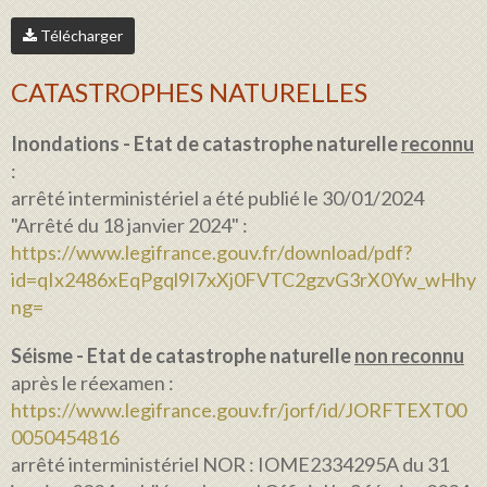
Télécharger
CATASTROPHES NATURELLES
Inondations - Etat de catastrophe naturelle
reconnu
:
arrêté interministériel a été publié le 30/01/2024
"Arrêté du 18 janvier 2024" :
https://www.legifrance.gouv.fr/download/pdf?
id=qIx2486xEqPgql9I7xXj0FVTC2gzvG3rX0Yw_wHhy
ng=
Séisme - Etat de catastrophe naturelle
non reconnu
après le réexamen :
https://www.legifrance.gouv.fr/jorf/id/JORFTEXT00
0050454816
arrêté interministériel NOR : IOME2334295A du 31