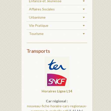
Enfance et Jeunesse
Affaires Sociales
Urbanisme
Vie Pratique
Tourisme
Transports
Horaires
Ligne L14
Car régional :
nouveau-fiche-horaire-cars-regionaux-
surgeres-la-rochelle.pdf
(1.41 Mo)