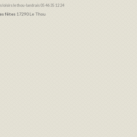
 loisirs le thou-landrais 05 46 35 12 24
es fêtes
17290 Le Thou