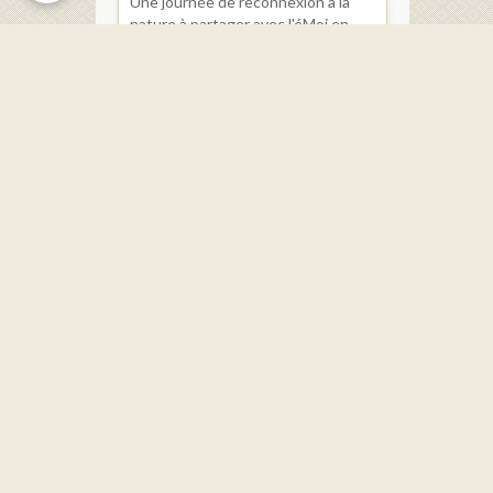
Une journée de reconnexion à la
nature à partager avec l'éMoi en
Nous ! Sur place, stand avec les
produits de la ferme, crêpes,
galettes et bières. ...
Dernières mises à jour
Le Service Urbanisme
Réunions du Conseil Municipal
Les élus
Restauration scolaire