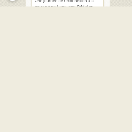
Une journée de reconnexion à la
nature à partager avec l'éMoi en
Nous ! Sur place, stand avec les
produits de la ferme, crêpes,
galettes et bières. ...
Dernières mises à jour
Le Service Urbanisme
Réunions du Conseil Municipal
Les élus
Restauration scolaire