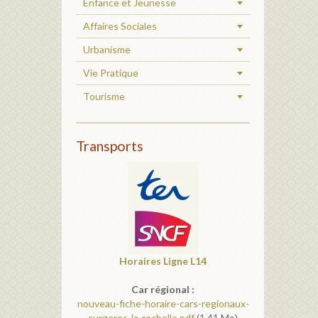
Enfance et Jeunesse
Affaires Sociales
Urbanisme
Vie Pratique
Tourisme
Transports
Horaires
Ligne L14
Car régional :
nouveau-fiche-horaire-cars-regionaux-
surgeres-la-rochelle.pdf
(1.41 Mo)