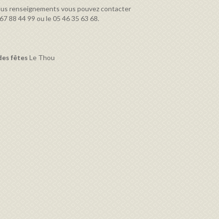
ous renseignements vous pouvez contacter
7 88 44 99 ou le 05 46 35 63 68.
des fêtes
Le Thou