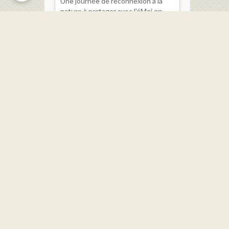
Une journée de reconnexion à la
nature à partager avec l'éMoi en
Nous ! Sur place, stand avec les
produits de la ferme, crêpes,
galettes et bières. ...
Dernières mises à jour
Le Service Urbanisme
Réunions du Conseil Municipal
Les élus
Restauration scolaire