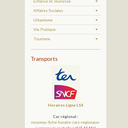
Enfance et Jeunesse
Affaires Sociales
Urbanisme
Vie Pratique
Tourisme
Transports
Horaires
Ligne L14
Car régional :
nouveau-fiche-horaire-cars-regionaux-
surgeres-la-rochelle.pdf
(1.41 Mo)