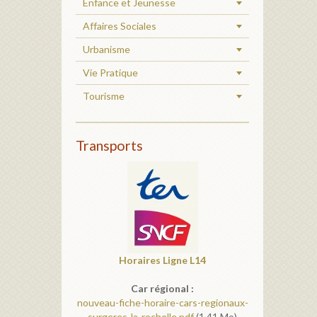
Enfance et Jeunesse
Affaires Sociales
Urbanisme
Vie Pratique
Tourisme
Transports
Horaires
Ligne L14
Car régional :
nouveau-fiche-horaire-cars-regionaux-
surgeres-la-rochelle.pdf
(1.41 Mo)