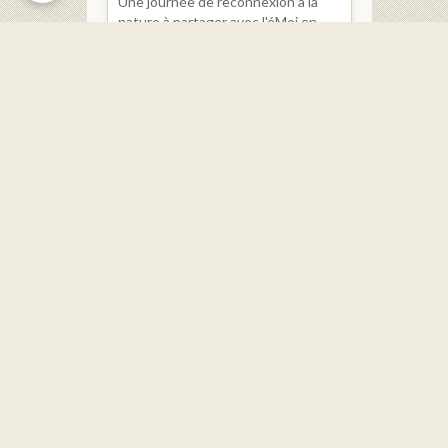
Une journée de reconnexion à la
nature à partager avec l'éMoi en
Nous ! Sur place, stand avec les
produits de la ferme, crêpes,
galettes et bières. ...
Dernières mises à jour
Le Service Urbanisme
Réunions du Conseil Municipal
Les élus
Restauration scolaire